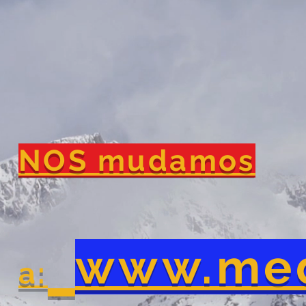
NOS mudamos
www.me
a: