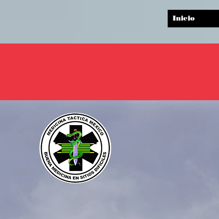
google-site-verification=brr7S7oL21vE2EfB5IB7NSobOdGXDa0kzlg23CmkTFU
Inicio
"BUENA